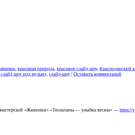
ивинки
,
красивая природа
,
красивое слайд шоу
,
Краснодарский 
,
слайд шоу под музыку
,
слайд-шоу
|
Оставить комментарий
ой мастерской «Живинки» «Тюльпаны — улыбка весны» —
https:/