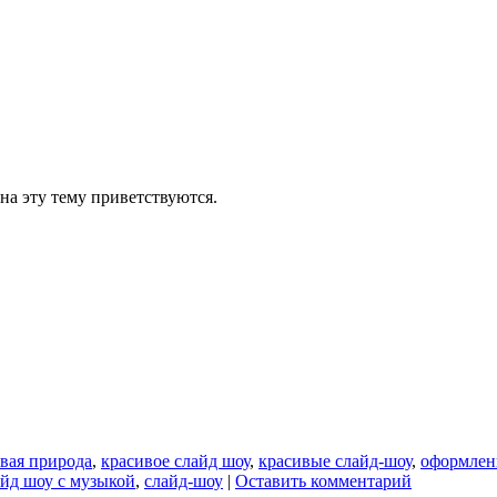
на эту тему приветствуются.
вая природа
,
красивое слайд шоу
,
красивые слайд-шоу
,
оформлен
айд шоу с музыкой
,
слайд-шоу
|
Оставить комментарий