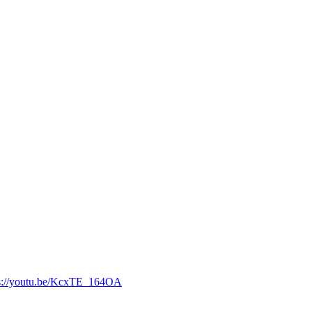
ps://youtu.be/KcxTE_164OA