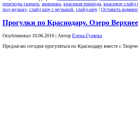
переходы скачать
,
живинки
,
красивая природа
,
красивое слайд 
под музыку
,
слайд шоу с музыкой
,
слайд-шоу
|
Оставить коммен
Прогулки по Краснодару. Озеро Верхне
Опубликовал
10.06.2016
|
Автор
Елена Гуляева
Предлагаю сегодня прогуляться по Краснодару вместе с Твор