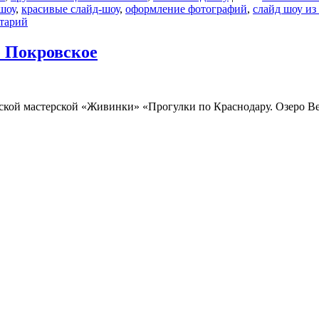
шоу
,
красивые слайд-шоу
,
оформление фотографий
,
слайд шоу из
тарий
е Покровское
ческой мастерской «Живинки» «Прогулки по Краснодару. Озеро 