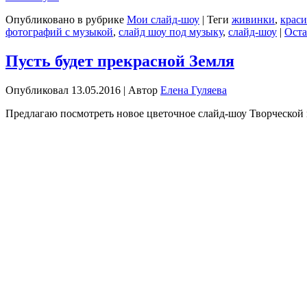
Опубликовано в рубрике
Мои слайд-шоу
|
Теги
живинки
,
краси
фотографий с музыкой
,
слайд шоу под музыку
,
слайд-шоу
|
Оста
Пусть будет прекрасной Земля
Опубликовал
13.05.2016
|
Автор
Елена Гуляева
Предлагаю посмотреть новое цветочное слайд-шоу Творческой