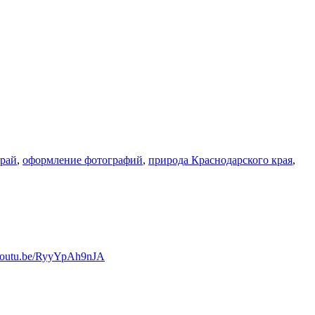
край
,
оформление фотографий
,
природа Краснодарского края
,
/youtu.be/RyyYpAh9nJA