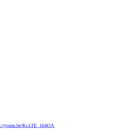
ps://youtu.be/KcxTE_164OA