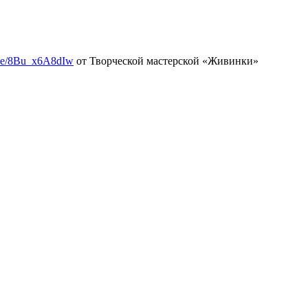
u.be/8Bu_x6A8dIw
от Творческой мастерской «Живинки»