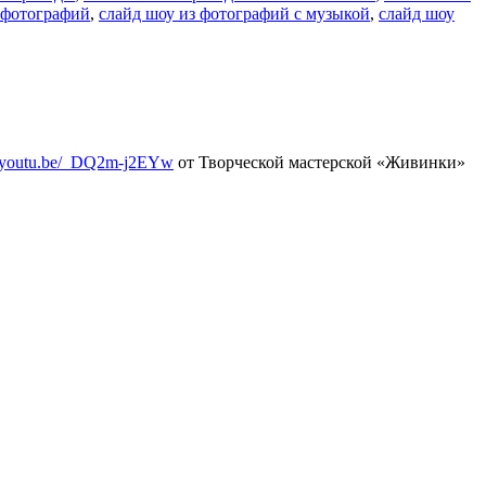
 фотографий
,
слайд шоу из фотографий с музыкой
,
слайд шоу
//youtu.be/_DQ2m-j2EYw
от Творческой мастерской «Живинки»