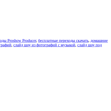
оды Proshow Producer
,
бесплатные переходы скачать
,
домашние
ографий
,
слайд шоу из фотографий с музыкой
,
слайд шоу под