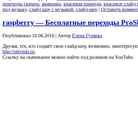
переходы скачать
,
живинки
,
красивая природа
,
красивое слайд 
под музыку
,
слайд шоу с музыкой
,
слайд-шоу
|
Оставить коммен
raspberry — Бесплатные переходы ProS
Опубликовал
10.06.2016
|
Автор
Елена Гуляева
Друзья, тех, кто создаёт свои слайд-шоу, возможно, заинтерес
http://zhivinki.ru
.
Ссылку на скачивание можно найти под роликом на YouTube.