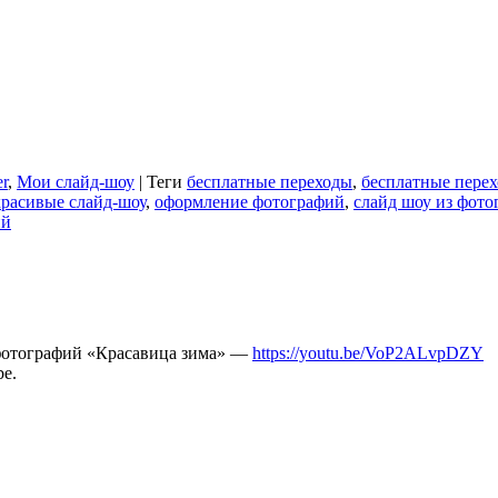
r
,
Мои слайд-шоу
|
Теги
бесплатные переходы
,
бесплатные перех
красивые слайд-шоу
,
оформление фотографий
,
слайд шоу из фот
ий
 фотографий «Красавица зима» —
https://youtu.be/VoP2ALvpDZY
be.