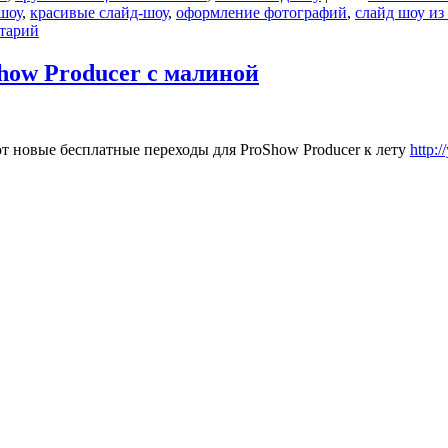
шоу
,
красивые слайд-шоу
,
оформление фотографий
,
слайд шоу из
тарий
how Producer с малиной
уют новые бесплатные переходы для ProShow Producer к лету
http: