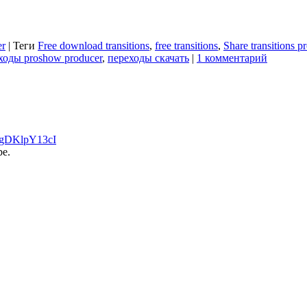
er
|
Теги
Free download transitions
,
free transitions
,
Share transitions 
ходы proshow producer
,
переходы скачать
|
1 комментарий
/dgDKlpY13cI
be.