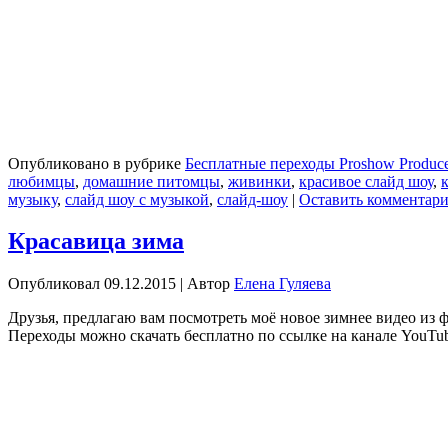
Опубликовано в рубрике
Бесплатные переходы Proshow Produce
любимцы
,
домашние питомцы
,
живинки
,
красивое слайд шоу
,
музыку
,
слайд шоу с музыкой
,
слайд-шоу
|
Оставить комментар
Красавица зима
Опубликовал
09.12.2015
|
Автор
Елена Гуляева
Друзья, предлагаю вам посмотреть моё новое зимнее видео из
Переходы можно скачать бесплатно по ссылке на канале YouTu