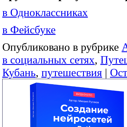
в Одноклассниках
в Фейсбуке
Опубликовано в рубрике
в социальных сетях
,
Путе
Кубань
,
путешествия
|
Ост