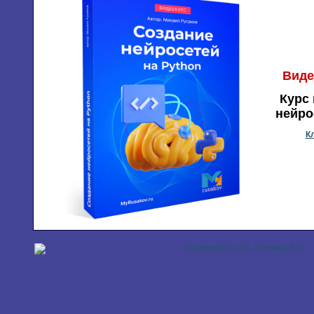
Виде
Курс 
нейро
К