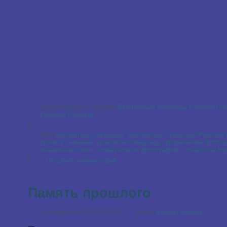
Опубликовано в рубрике
Бесплатные переходы Proshow Pro
Proshow Producer
|
Теги
бесплатные переходы
,
бесплатные переходы Proshow 
скачать
,
живинки
,
красивое слайд шоу
,
оформление фотог
свадебные стили
,
слайд шоу из фотографий
,
слайд шоу по
|
Оставить комментарий
Память прошлого
|
Опубликовал
21.03.2015
Автор
Елена Гуляева