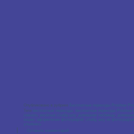
Опубликовано в рубрике
Бесплатные переходы Proshow Pro
Теги
бесплатные переходы
,
бесплатные переходы Proshow 
скачать
,
весёлые слайд-шоу
,
домашние любимцы
,
домашни
кошки
,
оформление фотографий
,
слайд шоу из фотографий
улыбнись
|
Оставить комментарий