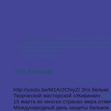
Опубликовано в рубрике
Мои слайд-шоу
,
Стили Proshow Pro
Теги
бесплатные стили
,
бесплатные стили ProShow Produce
весёлые слайд-шоу
,
живинки
,
оформление фотографий
,
сл
шоу под музыку
,
слайд-шоу
|
Оставить комментарий
Это бельки
|
Опубликовал
14.03.2015
Автор
Елена Гуляева
http://youtu.be/M1Ar2ChiyZI Это бельки
Творческой мастерской «Живинки»
http
15 марта во многих странах мира отме
Международный день защиты бельков.