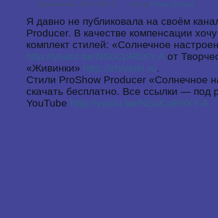
|
Опубликовал
18.03.2015
Автор
Елена Гуляева
Я давно не публиковала на своём кана
Producer. В качестве компенсации хоч
комплект стилей: «Солнечное настрое
http://youtu.be/NSuCpRhXY-A
от Творче
«Живинки»
http://zhivinki.ru
.
Стили ProShow Producer «Солнечное 
скачать бесплатно. Все ссылки — под 
YouTube
http://youtu.be/NSuCpRhXY-A