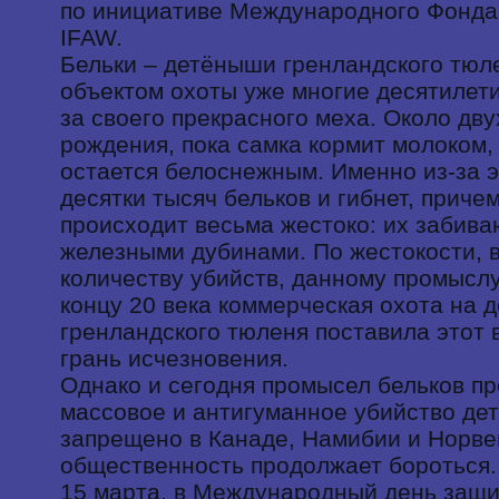
по инициативе Международного Фонд
IFAW.
Бельки – детёныши гренландского тюл
объектом охоты уже многие десятилетия
за своего прекрасного меха. Около дву
рождения, пока самка кормит молоком,
остается белоснежным. Именно из-за э
десятки тысяч бельков и гибнет, приче
происходит весьма жестоко: их забива
железными дубинами. По жестокости, 
количеству убийств, данному промыслу
концу 20 века коммерческая охота на
гренландского тюленя поставила этот 
грань исчезновения.
Однако и сегодня промысел бельков пр
массовое и антигуманное убийство де
запрещено в Канаде, Намибии и Норве
общественность продолжает бороться.
15 марта, в Международный день защи