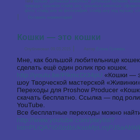
Теги
бельки
,
детёныши животных
,
детёныши тюленей
,
живи
природа
,
красивое слайд шоу
,
красивые животные
,
оформле
фото
,
слайд шоу из фотографий
,
слайд шоу под музыку
,
сл
|
Оставить комментарий
Кошки — это кошки
|
Опубликовал
09.03.2015
Автор
Елена Гуляева
Мне, как большой любительнице кошек
сделать ещё один ролик про кошек.
http://youtu.be/PlkmcDt34pU
«Кошки — э
шоу Творческой мастерской «Живинки
Переходы для Proshow Producer «Кошки
скачать бесплатно. Ссылка — под роли
YouTube.
Все бесплатные переходы можно найти
http://www.youtube.com/playlist?
list=PLiQA7iG0zdbUkxoMpLmjPJ5aAb