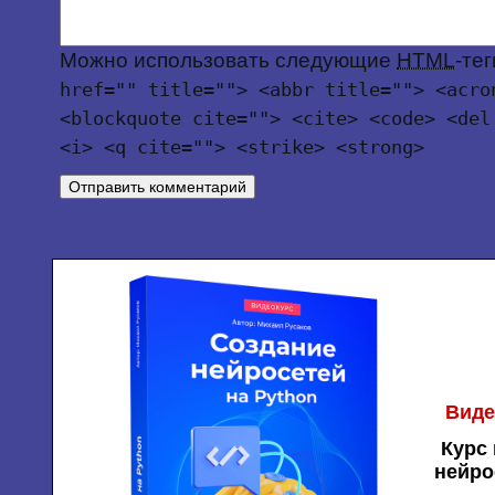
Можно использовать следующие
HTML
-те
href="" title=""> <abbr title=""> <acro
<blockquote cite=""> <cite> <code> <del
<i> <q cite=""> <strike> <strong>
Виде
Курс 
нейро