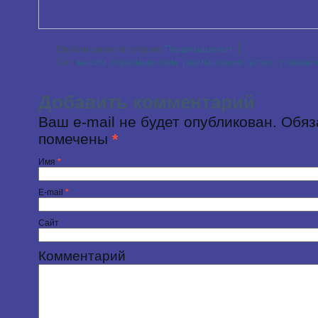
|
Опубликовано в рубрике
Поразмышляем
Теги
мысли
,
поразмышляем
,
размышления
,
успех
,
успешно
Добавить комментарий
Ваш e-mail не будет опубликован. Обя
помечены
*
Имя
*
E-mail
*
Сайт
Комментарий