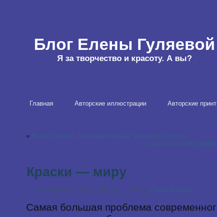
Блог Елены Гуляевой
Я за творчество и красоту. А вы?
Главная
Авторские иллюстрации
Авторские принт
«
Вальс бабочек. Красивая музыка, красивые бабочки
Социальная сеть будущ
Краски — миру
|
Опубликовал
30.06.2015
Автор
Елена Гуляева
Самая большая проблема современного